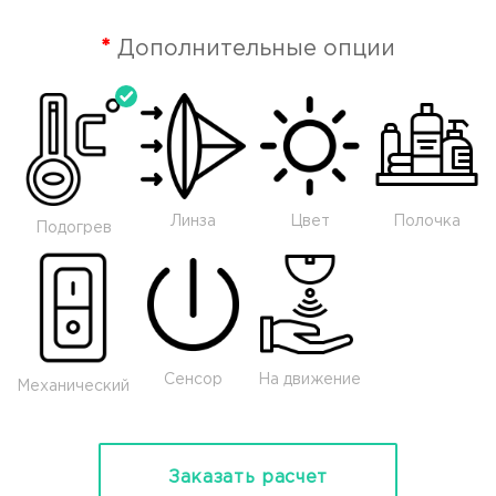
Дополнительные опции
Линза
Цвет
Полочка
Подогрев
Сенсор
На движение
Механический
Заказать расчет