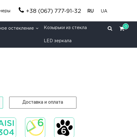
+38 (067) 777-91-32
неры
RU
UA
0
Козырьки из стекла
ное остекление
LED зеркала
Доставка и оплата