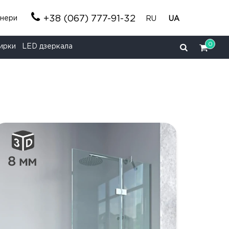
+38 (067) 777-91-32
тнери
RU
UA
0
ирки
LED дзеркала