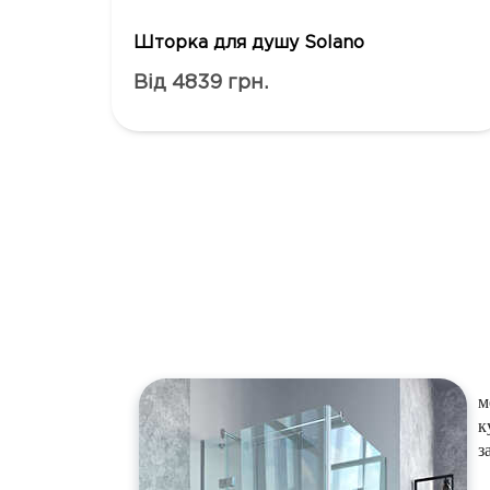
Шторка для душу Solano
Від 4839 грн.
м
к
з