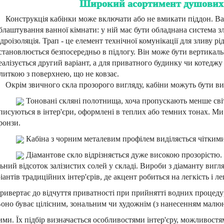
Широкий асортимент душових к
Конструкція кабінки може включати або не вмикати піддон. Ва
блаштування ванної кімнати: у ній має бути обладнана система зл
ідроізоляція. Трап - це елемент технічної комунікації для зливу р
становлюється безпосередньо в підлогу. Він може бути вертикал
еалізується другий варіант, а для приватного будинку чи котеджу
литкою з поверхнею, що не ковзає.
Окрім звичного скла прозорого вигляду, кабіни можуть бути виго
Тоновані скляні полотнища, хоча пропускають менше світ
писуються в інтер'єри, оформлені в теплих або темних тонах. Ми
ронзи.
Кабіна з чорним металевим профілем виділяється чіткими
Діамантове скло відрізняється дуже високою прозорістю. 
льний відсоток залізистих солей у складі. Вироби з діаманту виг
іантів традиційних інтер'єрів, де акцент робиться на легкість і ле
ивертає до відчуття приватності при прийнятті водних процеду
но буває цілісним, зональним чи художнім (з нанесенням малюн
ими. Їх підбір визначається особливостями інтер'єру, можливос