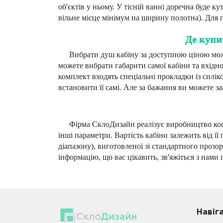
об'єктів у ньому. У тісній ванні доречна буде к
вільне місце мінімум на ширину полотна). Для 
Де купи
Вибрати душ кабіну за доступною ціною можн
можете вибрати габарити самої кабіни та вхідн
комплект входять спеціальні прокладки із силік
встановити її самі. Але за бажання ви можете 
Фірма СклоДизайн реалізує виробництво конс
інші параметри. Вартість кабіни залежить від її
діапазону), виготовленої зі стандартного проз
інформацію, що вас цікавить, зв'яжіться з нами 
Навiг