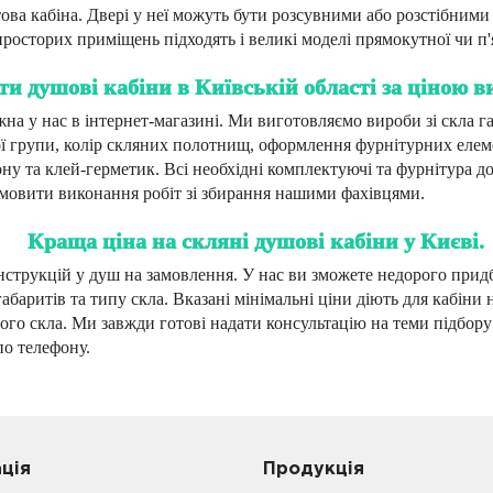
утова кабіна. Двері у неї можуть бути розсувними або розстібним
просторих приміщень підходять і великі моделі прямокутної чи п
ти душові кабіни в Київській області за ціною 
а у нас в інтернет-магазині. Ми виготовляємо вироби зі скла гар
ої групи, колір скляних полотнищ, оформлення фурнітурних елеме
ону та клей-герметик. Всі необхідні комплектуючі та фурнітура д
замовити виконання робіт зі збирання нашими фахівцями.
Краща ціна на скляні душові кабіни у Києві.
трукцій у душ на замовлення. У нас ви зможете недорого придб
 габаритів та типу скла. Вказані мінімальні ціни діють для кабін
орого скла. Ми завжди готові надати консультацію на теми підбор
по телефону.
ацiя
Продукцiя