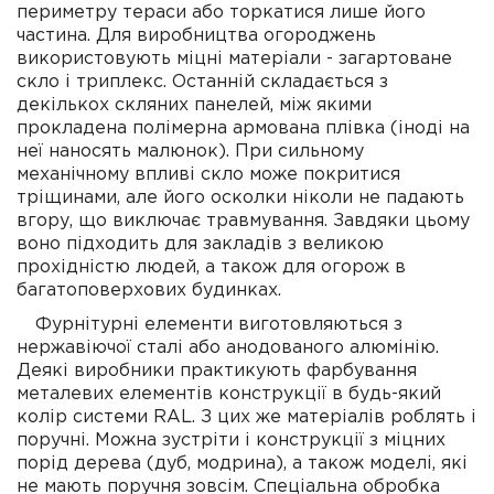
периметру тераси або торкатися лише його
частина. Для виробництва огороджень
використовують міцні матеріали - загартоване
скло і триплекс. Останній складається з
декількох скляних панелей, між якими
прокладена полімерна армована плівка (іноді на
неї наносять малюнок). При сильному
механічному впливі скло може покритися
тріщинами, але його осколки ніколи не падають
вгору, що виключає травмування. Завдяки цьому
воно підходить для закладів з великою
прохідністю людей, а також для огорож в
багатоповерхових будинках.
Фурнітурні елементи виготовляються з
нержавіючої сталі або анодованого алюмінію.
Деякі виробники практикують фарбування
металевих елементів конструкції в будь-який
колір системи RAL. З цих же матеріалів роблять і
поручні. Можна зустріти і конструкції з міцних
порід дерева (дуб, модрина), а також моделі, які
не мають поручня зовсім. Спеціальна обробка