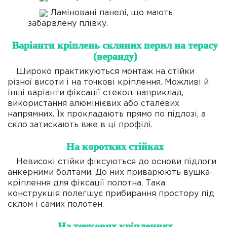
Ламіновані панелі, що мають
забарвлену плівку.
Варіанти кріплень скляних перил на терасу
(веранду)
Широко практикуються монтаж на стійки
різної висоти і на точкові кріплення. Можливі й
інші варіанти фіксації стекол, наприклад,
використання алюмінієвих або сталевих
напрямних. Їх прокладають прямо по підлозі, а
скло затискають вже в ці профілі.
На коротких стійках
Невисокі стійки фіксуються до основи підлоги
анкерними болтами. До них приварюють вушка-
кріплення для фіксації полотна. Така
конструкція полегшує прибирання простору під
склом і самих полотен.
На точкових кріпленнях