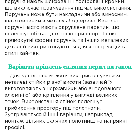
поручня мають шліфовані і поліровані кромки,
що виключає травмування під час використання.
Поручень може бути накладними або виносним,
виготовленим з металу або дерева. Виносні
поручні часто мають округлене перетин, що
полегшує обхват долонею при опорі. Тонкі
прямокутні форми поручнів та інших металевих
деталей використовуються для конструкцій в
стилі хай-тек.
Варіанти кріплень скляних перил на ганок
Для кріплення можуть використовуватися
металеві стійки різної висоти (зазвичай їх
виготовляють з нержавійки або анодованого
алюмінію) або кріплення у вигляді великих
точок. Використання стійок полегшує
прибирання простору під полотнами.
Зустрічаються й інші варіанти, наприклад,
монтаж цільних скляних полотнищ на напрямні
профілі.