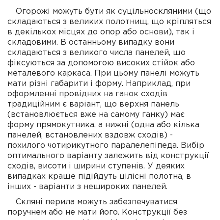
Огорожі можуть бути як суцільноскляними (що
складаються з великих полотнищ, що кріпляться
в декількох місцях до опор або основи), так і
складовими. В останньому випадку вони
складаються з великого числа панелей, що
фіксуються за допомогою високих стійок або
металевого каркаса. При цьому панелі можуть
мати різні габарити і форму. Наприклад, при
оформленні провідних на ганок сходів
традиційним є варіант, що верхня панель
(встановлюється вже на самому ганку) має
форму прямокутника, а нижні (одна або кілька
панелей, встановлених вздовж сходів) -
похилого чотирикутного паралелепіпеда. Вибір
оптимального варіанту залежить від конструкції
сходів, висоти і ширини ступенів. У деяких
випадках краще підійдуть цілісні полотна, в
інших - варіанти з нешироких панелей.
Скляні перила можуть забезпечуватися
поручнем або не мати його. Конструкції без