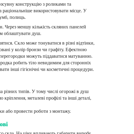
озсувну конструкцію з роликами та
а раціональніше використовувати місце. У
умб, полиць.
ен. Через меншу кількість скляних панелей
ом облаштувати душ.
тися. Скло може тонуватися в різні відтінки,
овані у колір бронзи чи графіту. Ефектною
 перегородки можуть піддаватися матуванню.
ородка робить тіло невидимим для сторонніх
увати інші гігієнічні чи косметичні процедури.
а різних типів. У тому числі огорожі в душ
 кріплення, металеві профілі та інші деталі,
ки або провести роботи з монтажу.
ові
ого скла. На ціну впливають габарити виробу,