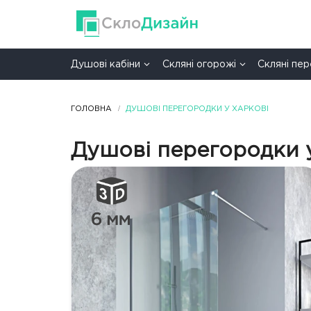
Душові кабіни
Скляні огорожі
Скляні пе
ГОЛОВНА
ДУШОВІ ПЕРЕГОРОДКИ У ХАРКОВІ
Душові перегородки 