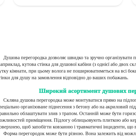
Душова перегородка дозволяє швидко та зручно організувати п
априклад, кутова стінка для душової кабіни (з однієї або двох 
утку кімнати, при цьому волога не поширюватиметься на всі бо
тінки для душу на замовлення відповідно до ваших побажань.
Широкий асортимент душових пере
Скляна душова перегородка може монтуватися прямо на підлог
пеціально організоване піднесення з бетону або на акриловий пі
равильно облаштувати злив з трапом. Останній може бути гориз
ожливостей приміщення. Підлогу облицьовують плиткою або кер
оверхнею, щоб запобігти ковзанню і травматичні інциденти, що
Форма перегородок може бути різною. Вона залежить від можли