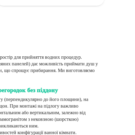
ростір для прийняття водних процедур.
скляних панелей) дає можливість приймати душ у
ки, що спрощує прибирання. Ми виготовляємо
городок без піддону
у (перпендикулярно до його площини), на
ддон. При монтажі на підлогу важливо
онтальним або вертикальним, залежно від
амогранітом з нековзною (шорсткою)
 викликаються ним.
востей конфігурації ванної кімнати.