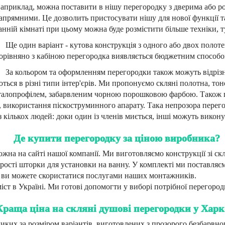
априклад, можна поставити в нішу перегородку з дверима або р
апрямними. Це дозволить пристосувати нішу для нової функції т
анній кімнаті при цьому можна буде розмістити більше техніки, т
Ще один варіант - кутова конструкція з одного або двох полот
орівняно з кабіною перегородка виявляється бюджетним способ
За кольором та оформленням перегородки також можуть відрізня
ься в різні типи інтер'єрів. Ми пропонуємо скляні полотна, тон
металопрофілем, забарвленим чорною порошковою фарбою. Також
д, використання піскоструминного апарату. Така непрозора перег
ї з кількох людей: доки один із членів миється, інші можуть викон
Де купити перегородку за ціною виробника?
на на сайті нашої компанії. Ми виготовляємо конструкції зі скл
прості шторки для установки на ванну. У комплекті ми поставляємо
м ви можете скористатися послугами наших монтажників.
ст в Україні. Ми готові допомогти у виборі потрібної перегород
Краща ціна на скляні душові перегородки у Харк
еликих за розміром варіантів, виготовлених з прозорого безбарвн