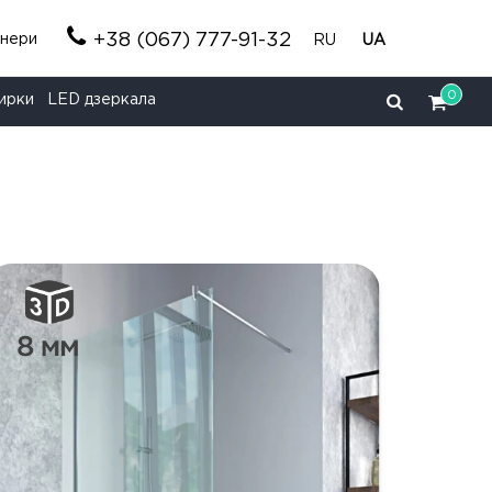
+38 (067) 777-91-32
тнери
RU
UA
0
ирки
LED дзеркала