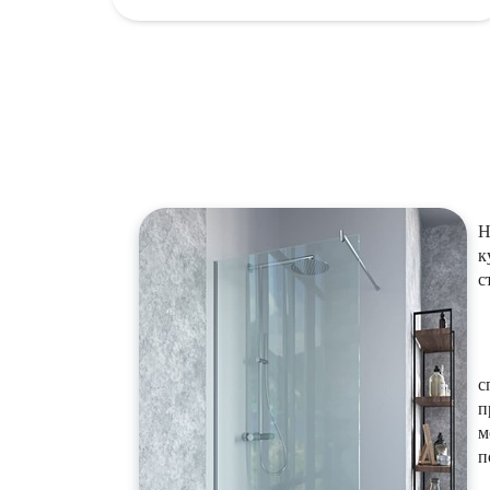
Н
к
с
с
п
м
п