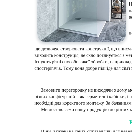
Н
н
в
п
що дозволяє створювати конструкції, що вписуют
виходить конструкція, де скло поєднується з 
Існують різні способи такої обробки, наприкла
спостерігачів. Тому вона добре підійде для сім'
Замовити перегородку не виходячи з дому мож
різних конфігурацій – як герметичні кабінки, і 
необхідні для коректного монтажу. За бажання
Ми доставляємо нашу продукцію до різних мі
Ціни, вказані на сайті, справедливі для нев