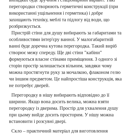
перегородки створюють герметичні конструкції (при
використанні ущільнення і герметика) і добре
захищають техніку, меблі та підлогу від води, що
розбризкується.
Пристрій стіни для душу вибирають за габаритами та
особливостями інтер'єру ванної. У малогабаритній
ванні буде доречна кутова перегородка. Такий виріб
створює межу спереду. Ще дві стіни "кабіни"
формуються власне стінами приміщення. З одного зі
сторін простір залишається вільним, завдяки чому
можна простягнути руку за мочалкою, флаконом гелю
чи іншим предметом. Це найпростіша конструкція, яка
не потребує дверей.
Перегородку в нішу вибирають відповідно до її
ширини. Якщо вона досить велика, можна взяти
перегородку із дверима. Простір для ухвалення душу
при цьому вийде досить просторим. У нішу можна
встановити і розсувні двері.
Скло – практичний матеріал для виготовлення