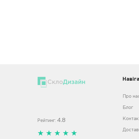
Навiг
Про на
Блог
Контак
4.8
Рейтинг:
Достав
★
★
★
★
★