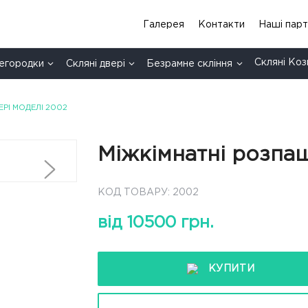
Галерея
Контакти
Нашi пар
Скляні Коз
регородки
Скляні двері
Безрамне скління
РІ МОДЕЛІ 2002
Міжкімнатні розпаш
КОД ТОВАРУ: 2002
від 10500 грн.
КУПИТИ