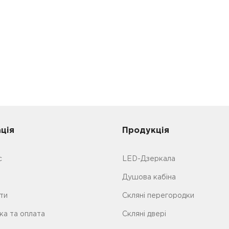
ацiя
Продукцiя
с
LED-Дзеркала
Душова кабіна
ти
Скляні перегородки
ка та оплата
Cкляні двері