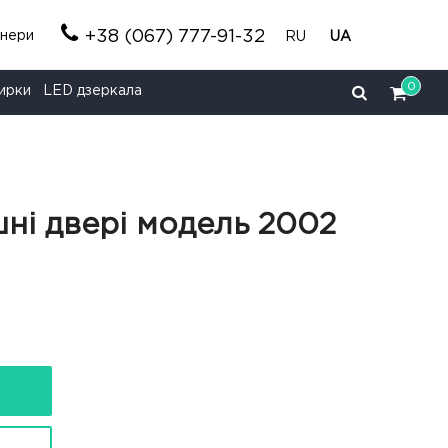
+38 (067) 777-91-32
тнери
RU
UA
0
ирки
LED дзеркала
ні двері модель 2002