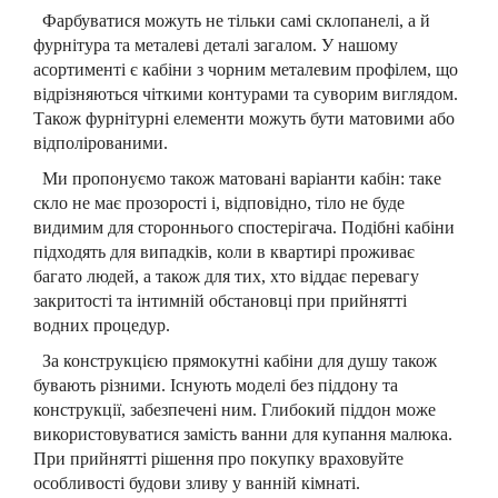
Фарбуватися можуть не тільки самі склопанелі, а й
фурнітура та металеві деталі загалом. У нашому
асортименті є кабіни з чорним металевим профілем, що
відрізняються чіткими контурами та суворим виглядом.
Також фурнітурні елементи можуть бути матовими або
відполірованими.
Ми пропонуємо також матовані варіанти кабін: таке
скло не має прозорості і, відповідно, тіло не буде
видимим для стороннього спостерігача. Подібні кабіни
підходять для випадків, коли в квартирі проживає
багато людей, а також для тих, хто віддає перевагу
закритості та інтимній обстановці при прийнятті
водних процедур.
За конструкцією прямокутні кабіни для душу також
бувають різними. Існують моделі без піддону та
конструкції, забезпечені ним. Глибокий піддон може
використовуватися замість ванни для купання малюка.
При прийнятті рішення про покупку враховуйте
особливості будови зливу у ванній кімнаті.