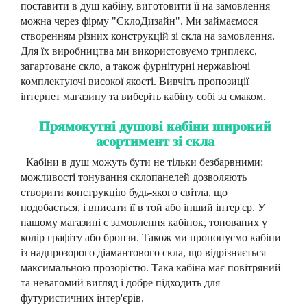
поставити в душ кабіну, виготовити її на замовлення
можна через фірму "СклоДизайн". Ми займаємося
створенням різних конструкцій зі скла на замовлення.
Для їх виробництва ми використовуємо триплекс,
загартоване скло, а також фурнітурні нержавіючі
комплектуючі високої якості. Вивчіть пропозиції
інтернет магазину та виберіть кабіну собі за смаком.
Прямокутні душові кабіни широкий
асортимент зі скла
Кабіни в душ можуть бути не тільки безбарвними:
можливості тонування склопанелей дозволяють
створити конструкцію будь-якого світла, що
подобається, і вписати її в той або інший інтер'єр. У
нашому магазині є замовлення кабінок, тонованих у
колір графіту або бронзи. Також ми пропонуємо кабіни
із надпрозорого діамантового скла, що відрізняється
максимальною прозорістю. Така кабіна має повітряний
та невагомий вигляд і добре підходить для
футуристичних інтер'єрів.