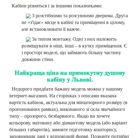
Кабіни різняться і за іншими показниками:
З розстібними та розсувними дверима. Друга
не «з'їдає» місце в кабіні та приміщенні в цілому,
але встановлювати її важче.
За типом монтажу. Одні з них належить
розміщувати в ніші, інші – в кутку приміщення. Є
і просторі моделі, що займають більшу частину
довжини стіни.
Найкраща ціна на прямокутну душову
кабіну у Львові.
Недорого придбати бажану модель можна у нашому
інтернет-магазині. На сторінках з описами вказана
вартість кабінок, актуальна для мініатюрного розміру (в
пропонованих рамках), виконаного зі скла звичайного
типу – прозорого, безбарвного. Якщо ви хочете
кольорову, матовану або діамантову модель (або варіант
більших габаритів), замовте підготовку кошторису,
заповнивши дані у відповідній формі. Позначте потрібні